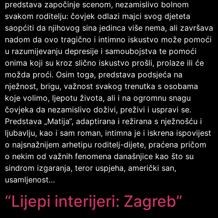
predstava započinje scenom, nezamislivo bolnom
svakom roditelju: čovjek odlazi majci svog djeteta
saopćiti da njihovog sina jedinca više nema, ali završava
nadom da ovo tragično i intimno iskustvo može pomoći
u razumijevanju depresije i samoubojstva te pomoći
onima koji su kroz slično iskustvo prošli, prolaze ili će
možda proći. Osim toga, predstava podsjeća na
nježnost, brigu, važnost svakog trenutka s osobama
koje volimo, ljepotu života, ali i na ogromnu snagu
čovjeka da nezamislivo doživi, preživi i uspravi se.
Predstava „Matija“, adaptirana i režirana s nježnošću i
ljubavlju, kao i sam roman, intimna je i iskrena ispovijest
o najsnažnijem arhetipu roditelj-dijete, praćena pričom
o nekim od važnih fenomena današnjice kao što su
sindrom izgaranja, teror uspjeha, američki san,
usamljenost…
“Lijepi interijeri: Zagreb”