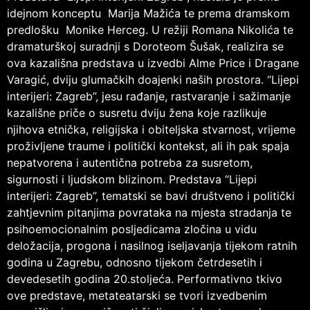
idejnom konceptu Marija Mažića te prema dramskom
predlošku Monike Herceg. U režiji Romana Nikolića te
dramaturškoj suradnji s Doroteom Šušak, realizira se
ova kazališna predstava u izvedbi Alme Price i Dragane
Varagić, dviju glumačkih doajenki naših prostora. “Lijepi
interijeri: Zagreb”, jesu rađanje, rastvaranje i sažimanje
kazališne priče o susretu dviju žena koje razlikuje
njihova etnička, religijska i obiteljska stvarnost, vrijeme
proživljene traume i politički kontekst, ali ih pak spaja
nepatvorena i autentična potreba za susretom,
sigurnosti i ljudskom blizinom. Predstava “Lijepi
interijeri: Zagreb”, tematski se bavi društveno i politički
zahtjevnim pitanjima povrataka na mjesta stradanja te
psihoemocionalnim posljedicama zločina u vidu
deložacija, progona i nasilnog iseljavanja tijekom ratnih
godina u Zagrebu, odnosno tijekom četrdesetih i
devedesetih godina 20.stoljeća. Performativno tkivo
ove predstave, metateatarski se tvori izvedbenim