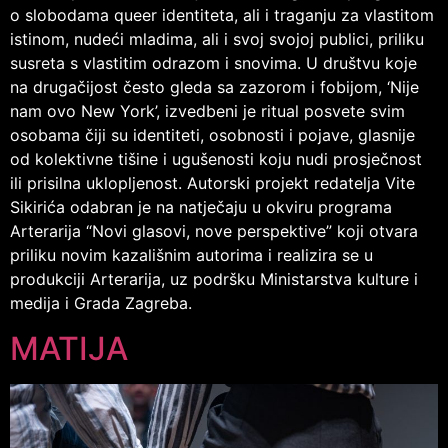
o slobodama queer identiteta, ali i traganju za vlastitom
istinom, nudeći mladima, ali i svoj svojoj publici, priliku
susreta s vlastitim odrazom i snovima. U društvu koje
na drugačijost često gleda sa zazorom i fobijom, ‘Nije
nam ovo New York’, izvedbeni je ritual posvete svim
osobama čiji su identiteti, osobnosti i pojave, glasnije
od kolektivne tišine i ugušenosti koju nudi prosječnost
ili prisilna uklopljenost. Autorski projekt redatelja Vite
Sikirića odabran je na natječaju u okviru programa
Arterarija “Novi glasovi, nove perspektive” koji otvara
priliku novim kazališnim autorima i realizira se u
produkciji Arterarija, uz podršku Ministarstva kulture i
medija i Grada Zagreba.
MATIJA