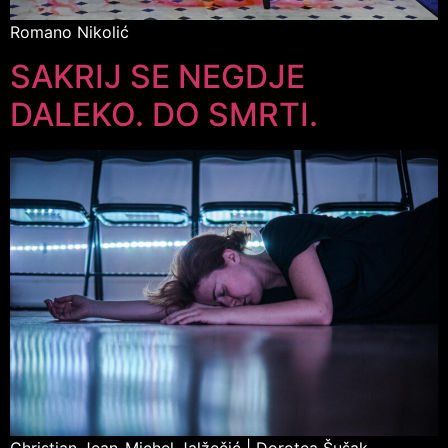
Romano Nikolić
SAKRIJ SE NEGDJE
DALEKO. DO SMRTI.
Christian Jean-Michel Jalžečić | Dorotea Šušak