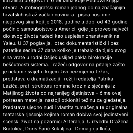
kazalištu progovoriti o temama koje Hedlova knjiga
otvara. Autobiografski roman jednog od najznačajnijih
hrvatskih istraživačkih novinara i pisca nosi ime
njegovog sina koji je 2018. godine u dobi od 43 godine
počinio samoubojstvo u Americi, gdje je proveo najveći
dio svog života radeći kao uspješan znanstvenik na
Yaleu. U 37 poglavlja, otac dokumentaristički i bez
patetike secira 37 dana koliko je trebalo da tijelo svog
sina vrate u rodni Osijek uslijed pakla birokracije i
bešćutnosti sistema. Tražeći odgovor na pitanje zašto
je nekome svijet u kojem živi neizmjerno težak,
predstava u dramatizaciji i režiji redatelja Patrika
Lazića, prati strukturu romana kroz niz sjećanja iz
Matijinog života od najranijeg djetinjstva – čime ovaj
potresan materijal nastoji otkloniti težinu za gledatelja.
Predstava ujedno nudi i vlastita tumačenja te originalna
teatarska rješenja kojima roman dobiva svoj jedinstveni
scenski život na pozornici Arterarija. U izvedbi Dražena
Bratulića, Doris Šarić Kukuljica i Domagoja Ikića,