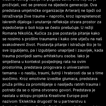
proživjeli, već se prenosi na sljedeće generacije. Ova
predstava umjetničke organizacije Arterarij ne bježi od
istraživanja žive traume – naprotiv, kroz isprepletenost
iskrenih dijaloga i unutarnje refleksije otvara prostor za
svjedočenje o boli koja se često prešućuje. U režiji
Romana Nikolića, Kućica za pse postavlja pitanje kako
se nosimo s prošlim traumama i kako one utječu na naš
svakodnevni život. Postavlja pitanje i istražuje što je to
sve izgubljeno, pa i izgubljeno unaprijed i zauvijek, kada
trauma povrijedi samu arhitekturu osobe. Iako je
smještena u kontekst posljednjeg rata na ovim
prostorima, predstava progovara o univerzalnim
temama – o nasilju, traumi, šutnji i hrabrosti da se s time
suočimo. Kroz emotivne izvedbe glumaca, predstava
pruža priliku za promišljanje o naslijeđu ratnih trauma i
potrebi da se o njima otvoreno govori. Predstava je
nastala u sklopu projekta Kreativne Europe pod
nazivom ‘Eklektika drugosti’ te u partnerstvu s