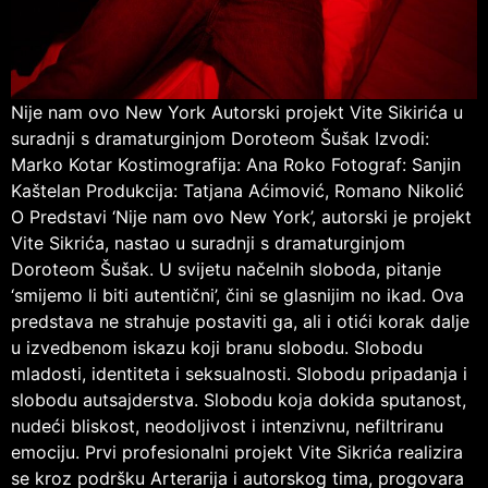
Nije nam ovo New York Autorski projekt Vite Sikirića u
suradnji s dramaturginjom Doroteom Šušak Izvodi:
Marko Kotar Kostimografija: Ana Roko Fotograf: Sanjin
Kaštelan Produkcija: Tatjana Aćimović, Romano Nikolić
O Predstavi ‘Nije nam ovo New York’, autorski je projekt
Vite Sikrića, nastao u suradnji s dramaturginjom
Doroteom Šušak. U svijetu načelnih sloboda, pitanje
‘smijemo li biti autentični’, čini se glasnijim no ikad. Ova
predstava ne strahuje postaviti ga, ali i otići korak dalje
u izvedbenom iskazu koji branu slobodu. Slobodu
mladosti, identiteta i seksualnosti. Slobodu pripadanja i
slobodu autsajderstva. Slobodu koja dokida sputanost,
nudeći bliskost, neodoljivost i intenzivnu, nefiltriranu
emociju. Prvi profesionalni projekt Vite Sikrića realizira
se kroz podršku Arterarija i autorskog tima, progovara