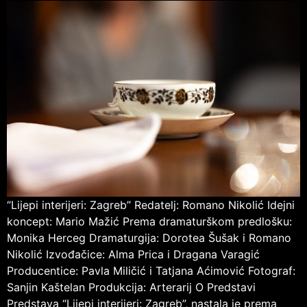
“Lijepi interijeri: Zagreb” Redatelj: Romano Nikolić Idejni
koncept: Mario Mažić Prema dramaturškom predlošku:
Monika Herceg Dramaturgija: Dorotea Šušak i Romano
Nikolić Izvođačice: Alma Prica i Dragana Varagić
Producentice: Pavla Miličić i Tatjana Aćimović Fotograf:
Sanjin Kaštelan Produkcija: Arterarij O Predstavi
Predstava “Lijepi interijeri: Zagreb”, nastala je prema