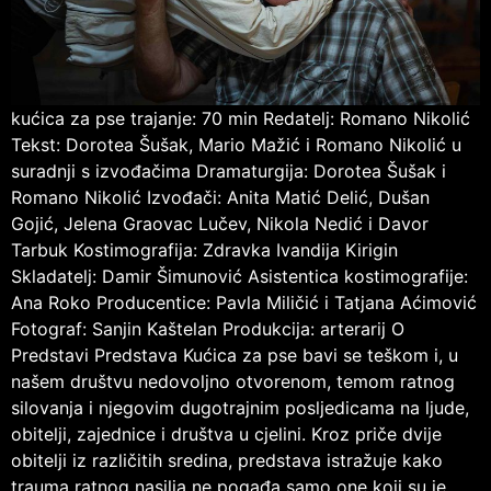
kućica za pse trajanje: 70 min Redatelj: Romano Nikolić
Tekst: Dorotea Šušak, Mario Mažić i Romano Nikolić u
suradnji s izvođačima Dramaturgija: Dorotea Šušak i
Romano Nikolić Izvođači: Anita Matić Delić, Dušan
Gojić, Jelena Graovac Lučev, Nikola Nedić i Davor
Tarbuk Kostimografija: Zdravka Ivandija Kirigin
Skladatelj: Damir Šimunović Asistentica kostimografije:
Ana Roko Producentice: Pavla Miličić i Tatjana Aćimović
Fotograf: Sanjin Kaštelan Produkcija: arterarij O
Predstavi Predstava Kućica za pse bavi se teškom i, u
našem društvu nedovoljno otvorenom, temom ratnog
silovanja i njegovim dugotrajnim posljedicama na ljude,
obitelji, zajednice i društva u cjelini. Kroz priče dvije
obitelji iz različitih sredina, predstava istražuje kako
trauma ratnog nasilja ne pogađa samo one koji su je