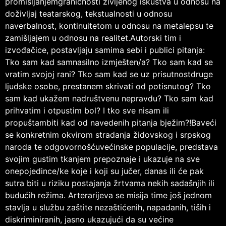
promišljanjemgraničnosti življenog iskustva u odnosu na
doživljaj teatarskog, tekstualnosti u odnosu
naverbalnost, kontinuitetom u odnosu na metalepsu te
zamišljajem u odnosu na realitet.Autorski tim i
izvođačice, postavljaju samima sebi i publici pitanja:
Tko sam kad samnasilno izmješten/a? Tko sam kad se
vratim svojoj rani? Tko sam kad se uz prisutnostdruge
ljudske osobe, prestanem skrivati od potisnutog? Tko
sam kad ukažem nadruštvenu nepravdu? Tko sam kad
prihvatim i otpustim bol? I tko sve nisam ili
propuštambiti kad od navedenih pitanja bježim?!Baveći
se konkretnim okvirom stradanja židovskog i srpskog
naroda te odgovornošćuvećinske populacije, predstava
svojim gustim tkanjem prepoznaje i ukazuje na sve
onepojedince/ke koje i koji su jučer, danas ili će pak
sutra biti u riziku postajanja žrtvama nekih sadašnjih ili
budućih režima. Arterarijeva se misija time još jednom
stavlja u službu zaštite nezaštićenih, napadanih, tiših i
diskriminiranih, jasno ukazujući da su većine