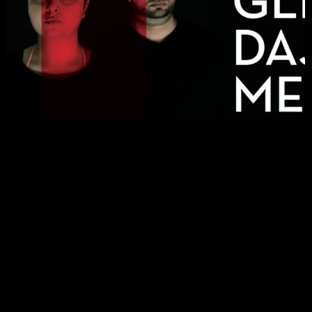
POGLEDAJME
Romano Nikolić | Siniša Senad Musić i
Sindirela Bobarić