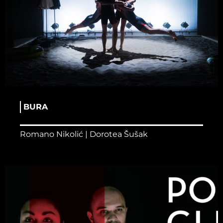
BURA
Romano Nikolić | Dorotea Šušak