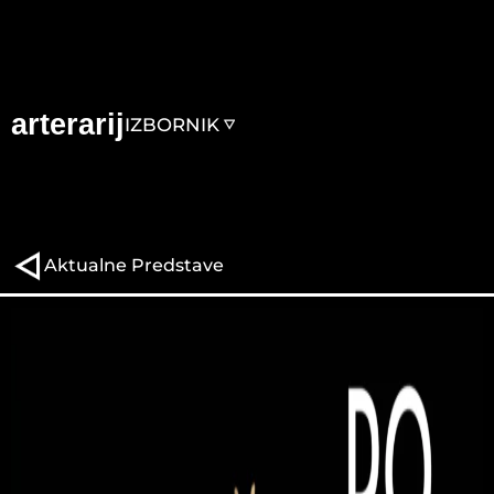
arterarij
IZBORNIK
Aktualne Predstave