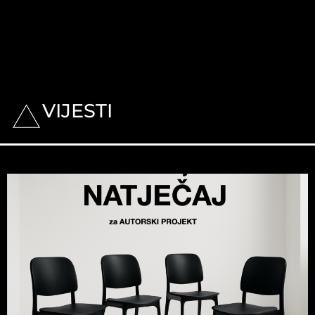
VIJESTI
Trenutno nema
novih vijesti