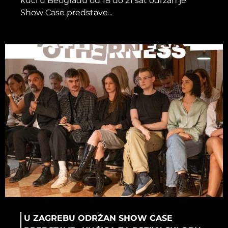
kući u Beogradu od 18 do 21 sat održan je
Show Case predstave...
U ZAGREBU ODRŽAN SHOW CASE