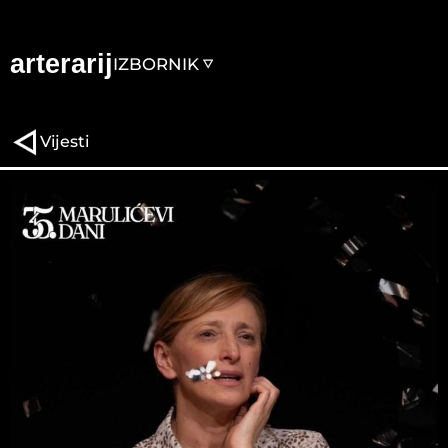
arterarij
IZBORNIK
Vijesti