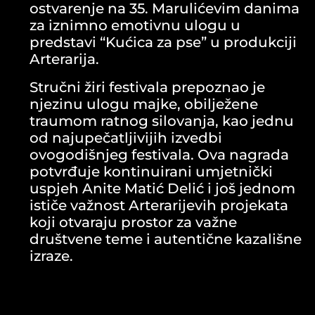
ostvarenje na 35. Marulićevim danima
za iznimno emotivnu ulogu u
predstavi “Kućica za pse” u produkciji
Arterarija.
Stručni žiri festivala prepoznao je
njezinu ulogu majke, obilježene
traumom ratnog silovanja, kao jednu
od najupečatljivijih izvedbi
ovogodišnjeg festivala. Ova nagrada
potvrđuje kontinuirani umjetnički
uspjeh Anite Matić Delić i još jednom
ističe važnost Arterarijevih projekata
koji otvaraju prostor za važne
društvene teme i autentične kazališne
izraze.
Čestitamo Aniti i cijelom ansamblu
predstave na ovom velikom priznanju!