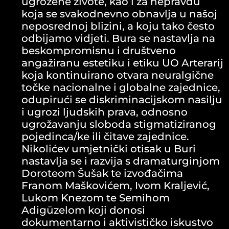
ugrožene živote, kao i za nepravdu
koja se svakodnevno obnavlja u našoj
neposrednoj blizini, a koju tako često
odbijamo vidjeti. Bura se nastavlja na
beskompromisnu i društveno
angažiranu estetiku i etiku UO Arterarij
koja kontinuirano otvara neuralgične
točke nacionalne i globalne zajednice,
odupirući se diskriminacijskom nasilju
i ugrozi ljudskih prava, odnosno
ugrožavanju sloboda stigmatiziranog
pojedinca/ke ili čitave zajednice.
Nikolićev umjetnički otisak u Buri
nastavlja se i razvija s dramaturginjom
Doroteom Šušak te izvođačima
Franom Maškovićem, Ivom Kraljević,
Lukom Knezom te Semihom
Adigüzelom koji donosi
dokumentarno i aktivističko iskustvo