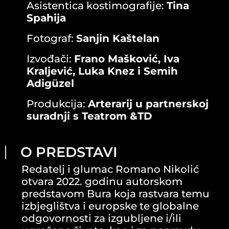
Asistentica kostimografije:
Tina
Spahija
Fotograf:
Sanjin Kaštelan
Izvođači:
Frano Mašković, Iva
Kraljević, Luka Knez i Semih
Adigüzel
Produkcija:
Arterarij u partnerskoj
suradnji s Teatrom &TD
O PREDSTAVI
Redatelj i glumac Romano Nikolić
otvara 2022. godinu autorskom
predstavom Bura koja rastvara temu
izbjeglištva i europske te globalne
odgovornosti za izgubljene i/ili