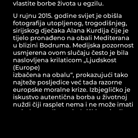
vlastite borbe života u egzilu.
U rujnu 2015. godine svijet je obišla
fotografija utopljenog, trogodišnjeg,
sirijskog dječaka Alana Kurdija čije je
tijelo pronađeno na obali Mediterana
u blizini Bodruma. Medijska pozornost
usmjerena ovom slučaju često je bila
naslovljena krilaticom „Ljudskost
(Europe)
izbačena na obalu“, prokazujući tako
najteže posljedice već tada razorne
europske moralne krize. Izbjegličko je
iskustvo autentična borba u životnoj
nuždi čiji rasplet nema i ne može imati
pojednostavljen zajednički nazivnik,
već nas uvlači u imaginarij paralelnih
potencijala koje stvarnost ponekad
ugrozi, a ponekad nadmaši. Gotovo