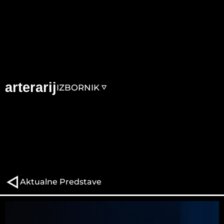
arterarij
IZBORNIK
Aktualne Predstave