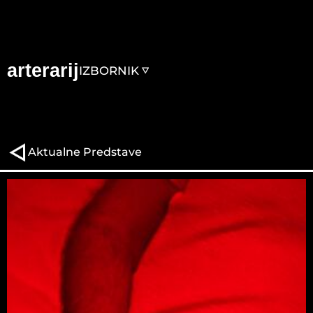
arterarij
IZBORNIK
Aktualne Predstave