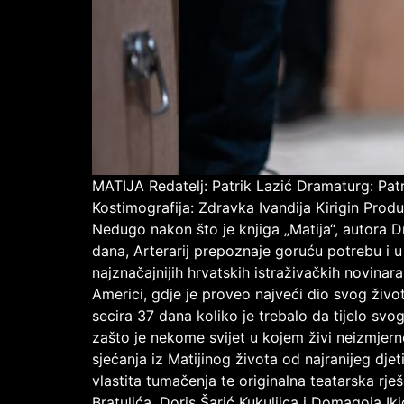
MATIJA Redatelj: Patrik Lazić Dramaturg: Pat
Kostimografija: Zdravka Ivandija Kirigin Produ
Nedugo nakon što je knjiga „Matija“, autora D
dana, Arterarij prepoznaje goruću potrebu i 
najznačajnijih hrvatskih istraživačkih novina
Americi, gdje je proveo najveći dio svog živo
secira 37 dana koliko je trebalo da tijelo svo
zašto je nekome svijet u kojem živi neizmjerno
sjećanja iz Matijinog života od najranijeg djet
vlastita tumačenja te originalna teatarska rj
Bratulića, Doris Šarić Kukuljica i Domagoja I