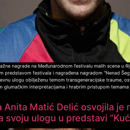
 važne nagrade na Međunarodnom festivalu malih scena u Rij
jom predstavom festivala i nagrađena nagradom “Nenad Šegvi
tjevnu ulogu obilježenu temom transgeneracijske traume, o
nim glumačkim interpretacijama i hrabrim pristupom temama 
Anita Matić Delić osvojila je 
 svoju ulogu u predstavi “Kuć