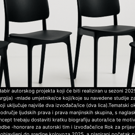
odabir autorskog projekta koji će biti realiziran u sezoni 2
urgija) -mlade umjetnike/ce koji/koje su navedene studije zav
ji uključuje najviše dva izvođača/ice (dva lica).Tematski o
područje ljudskih prava i prava manjinskih skupina, s naglask
koncept trebaju dostaviti kratku biografiju autora/ica te moti
dbe -honorare za autorski tim i izvođače/ice Rok za prijavu
 će objavljeni do sredine kolovoza 2025, a planirani početa