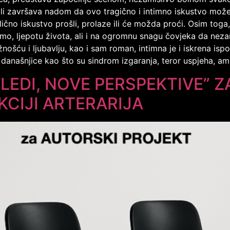
 ali završava nadom da ovo tragično i intimno iskustvo mož
čno iskustvo prošli, prolaze ili će možda proći. Osim toga
o, ljepotu života, ali i na ogromnu snagu čovjeka da nezam
žnošću i ljubavlju, kao i sam roman, intimna je i iskrena ispo
anašnjice kao što su sindrom izgaranja, teror uspjeha, am
LEDI, NOVE PERSPEKTIVE” Z
CIJI ARTERARIJA