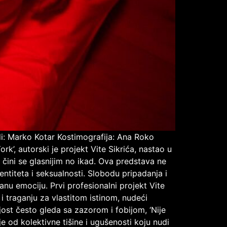
i: Marko Kotar Kostimografija: Ana Roko
’, autorski je projekt Vite Sikrića, nastao u
, čini se glasnijim no ikad. Ova predstava ne
entiteta i seksualnosti. Slobodu pripadanja i
anu emociju. Prvi profesionalni projekt Vite
 i traganju za vlastitom istinom, nudeći
ijost često gleda sa zazorom i fobijom, ‘Nije
je od kolektivne tišine i ugušenosti koju nudi