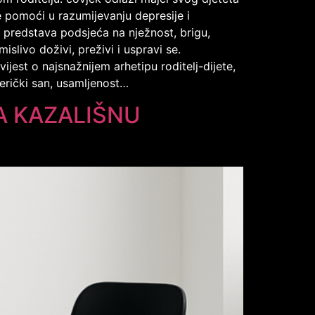
e pomoći u razumijevanju depresije i
, predstava podsjeća na nježnost, brigu,
islivo doživi, preživi i uspravi se.
vijest o najsnažnijem arhetipu roditelj-dijete,
erički san, usamljenost…
A KAZALIŠNU