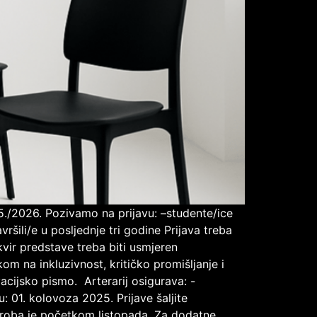
025./2026. Pozivamo na prijavu: –studente/ice
ršili/e u posljednje tri godine Prijava treba
kvir predstave treba biti usmjeren
om na inkluzivnost, kritičko promišljanje i
vacijsko pismo. Arterarij osigurava: -
: 01. kolovoza 2025. Prijave šaljite
k proba je početkom listopada. Za dodatne