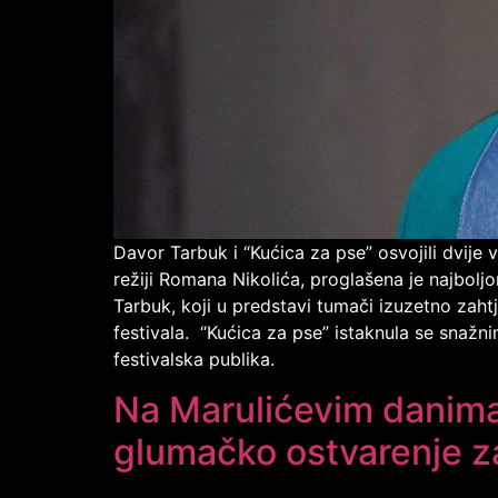
Davor Tarbuk i “Kućica za pse” osvojili dvije
režiji Romana Nikolića, proglašena je najbol
Tarbuk, koji u predstavi tumači izuzetno zah
festivala. “Kućica za pse” istaknula se snaž
festivalska publika.
Na Marulićevim danima 
glumačko ostvarenje za