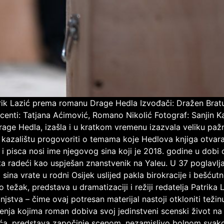
rik Lazić prema romanu Drage Hedla Izvođači: Dražen Bratul
centi: Tatjana Aćimović, Romano Nikolić Fotograf: Sanjin Ka
rage Hedla, izašla i u kratkom vremenu izazvala veliku pažn
u kazalištu progovoriti o temama koje Hedlova knjiga otva
ra i pisca nosi ime njegovog sina koji je 2018. godine u do
ta radeći kao uspješan znanstvenik na Yaleu. U 37 poglavlj
g sina vrate u rodni Osijek uslijed pakla birokracije i bešću
 težak, predstava u dramatizaciji i režiji redatelja Patrika 
injstva – čime ovaj potresan materijal nastoji otkloniti teži
ešenja kojima roman dobiva svoj jedinstveni scenski život na
kića, predstava započinje scenom, nezamislivo bolnom svako