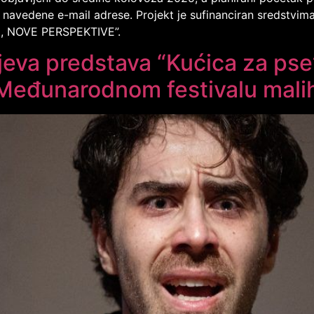
navedene e-mail adrese. Projekt je sufinanciran sredstvima
DI, NOVE PERSPEKTIVE”.
jeva predstava “Kućica za pse” 
Međunarodnom festivalu malih 