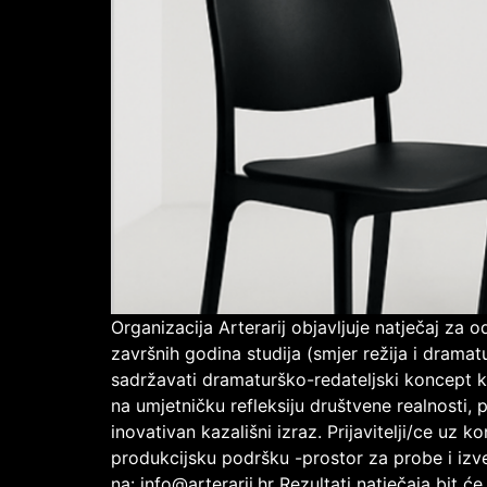
Organizacija Arterarij objavljuje natječaj za 
završnih godina studija (smjer režija i dramat
sadržavati dramaturško-redateljski koncept ko
na umjetničku refleksiju društvene realnosti, 
inovativan kazališni izraz. Prijavitelji/ce uz 
produkcijsku podršku -prostor za probe i izve
na: info@arterarij.hr Rezultati natječaja bit