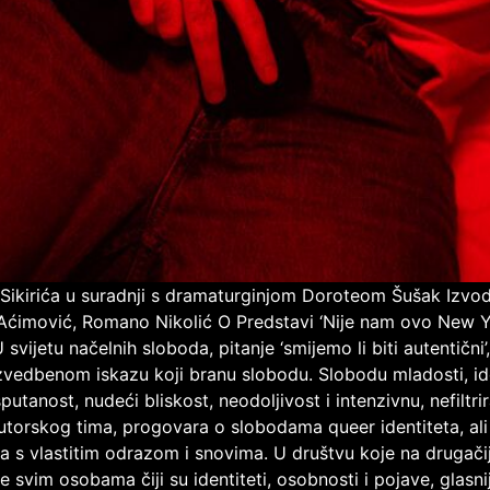
Sikirića u suradnji s dramaturginjom Doroteom Šušak Izvod
 Aćimović, Romano Nikolić O Predstavi ‘Nije nam ovo New York
ijetu načelnih sloboda, pitanje ‘smijemo li biti autentični’
 u izvedbenom iskazu koji branu slobodu. Slobodu mladosti, id
tanost, nudeći bliskost, neodoljivost i intenzivnu, nefiltrir
 autorskog tima, progovara o slobodama queer identiteta, ali
sreta s vlastitim odrazom i snovima. U društvu koje na drugač
 svim osobama čiji su identiteti, osobnosti i pojave, glasni