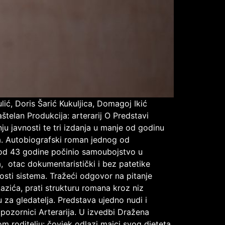
ić, Doris Šarić Kukuljica, Domagoj Ikić
štelan Produkcija: arterarij O Predstavi
ju javnosti te tri izdanja u manje od godinu
ra. Autobiografski roman jednog od
bi od 43 godine počinio samoubojstvo u
a, otac dokumentaristički i bez patetike
tnosti sistema. Tražeći odgovor na pitanje
Lazića, prati strukturu romana kroz niz
nu za gledatelja. Predstava ujedno nudi i
 pozornici Arterarija. U izvedbi Dražena
m roditelju: čovjek odlazi majci svog djeteta