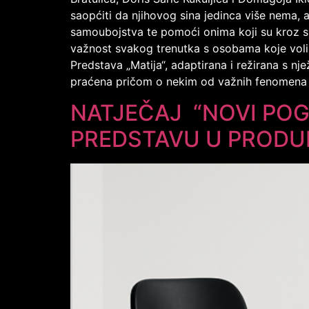
saopćiti da njihovog sina jedinca više nema,
samoubojstva te pomoći onima koji su kroz sli
važnost svakog trenutka s osobama koje volim
Predstava „Matija“, adaptirana i režirana s nje
praćena pričom o nekim od važnih fenomena d
NATJEČAJ “NOVI POG
PREDSTAVU U PRODUK