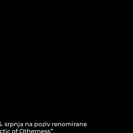
15. srpnja na poziv renomirane
ctic of Otherness”.