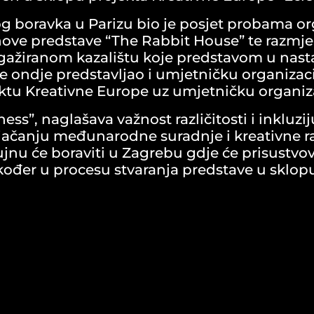
g boravka u Parizu bio je posjet probama or
hove predstave “The Rabbit House” te razmje
ngažiranom kazalištu koje predstavom u nas
e ondje predstavljao i umjetničku organizaciju
ktu Kreativne Europe uz umjetničku organizac
ess”, naglašava važnost različitosti i inkluzi
čanju međunarodne suradnje i kreativne ra
 rujnu će boraviti u Zagrebu gdje će prisust
također u procesu stvaranja predstave u sklop