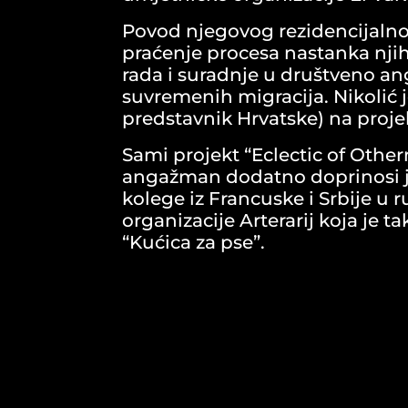
Povod njegovog rezidencijalno
praćenje procesa nastanka nji
rada i suradnje u društveno a
suvremenih migracija. Nikolić j
predstavnik Hrvatske) na proje
Sami projekt “Eclectic of Othern
angažman dodatno doprinosi ja
kolege iz Francuske i Srbije u
organizacije Arterarij koja je 
“Kućica za pse”.
GALERIJA