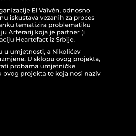
ganizacije El Vaïvén, odnosno
nu iskustava vezanih za proces
tanku tematizira problematiku
 Arterarij koja je partner (i
iju Heartefact iz Srbije.
ju u umjetnosti, a Nikolićev
zmjene. U sklopu ovog projekta,
vovati probama umjetničke
u ovog projekta te koja nosi naziv