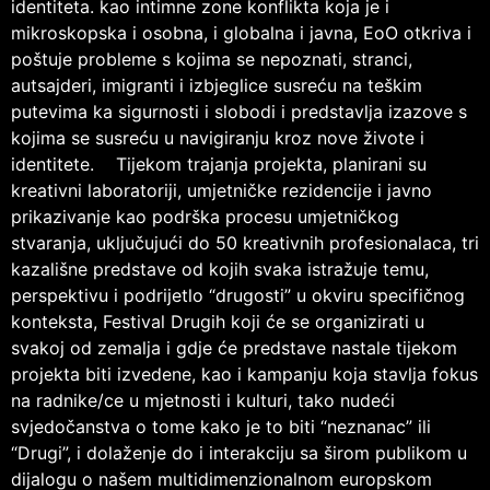
identiteta. kao intimne zone konflikta koja je i
mikroskopska i osobna, i globalna i javna, EoO otkriva i
poštuje probleme s kojima se nepoznati, stranci,
autsajderi, imigranti i izbjeglice susreću na teškim
putevima ka sigurnosti i slobodi i predstavlja izazove s
kojima se susreću u navigiranju kroz nove živote i
identitete. Tijekom trajanja projekta, planirani su
kreativni laboratoriji, umjetničke rezidencije i javno
prikazivanje kao podrška procesu umjetničkog
stvaranja, uključujući do 50 kreativnih profesionalaca, tri
kazališne predstave od kojih svaka istražuje temu,
perspektivu i podrijetlo “drugosti” u okviru specifičnog
konteksta, Festival Drugih koji će se organizirati u
svakoj od zemalja i gdje će predstave nastale tijekom
projekta biti izvedene, kao i kampanju koja stavlja fokus
na radnike/ce u mjetnosti i kulturi, tako nudeći
svjedočanstva o tome kako je to biti “neznanac” ili
“Drugi”, i dolaženje do i interakciju sa širom publikom u
dijalogu o našem multidimenzionalnom europskom