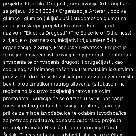
projekta ‘Eklektika Drugosti’, organizacije Arterarij (Rok
za prijavu: 05.04.2024.) Organizacija Arterarij, poziva
glumce i glumice (uključujući i studente/ice glume) na
audiciju u sklopu projekta Kreativne Europe pod
nazivom “Ekletika Drugosti” (The Eclectic of Otherness),
a riječ je o partnerskoj inicijativi triju umjetničkih
organizacija iz Srbije, Francuske i Hrvatske. Projekt je
temeljno posvećen istraživanju prijepornosti identiteta i
shvaćanja te prihvaćanja drugosti i drugačijosti, kao i
socijalnog te intimnog nošenja s traumatskim iskustvima
preživjelih, dok će se kazališna predstava u užem smislu
baviti problematikom ratnog silovanja (s fokusom na
regionalno iskustvo posljednjih ratova na ovim
prostorima). Audicija će se održati u svrhu poticanja
transparentnog rada i djelovanja u kulturi, kreiranja
prilika za mlade izvođače/ice te odabira izvođača/ica
za potrebe predstave, odnosno autorskog projekta
redatelja Romana Nikolića te dramaturginje Doroteje
Šušak. Proces rada na predstavi trajat će kroz čitav