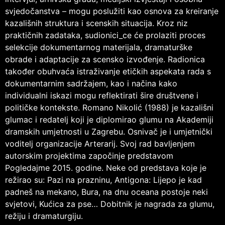
svjedočanstva – mogu poslužiti kao osnova za kreiranje
kazališnih struktura i scenskih situacija. Kroz niz
praktičnih zadataka, sudionici_ce će prolaziti proces
selekcije dokumentarnog materijala, dramaturške
obrade i adaptacije za scensko izvođenje. Radionica
također obuhvaća istraživanje etičkih aspekata rada s
dokumentarnim sadržajem, kao i načina kako
individualni iskazi mogu reflektirati šire društvene i
političke kontekste. Romano Nikolić (1988) je kazališni
glumac i redatelj koji je diplomirao glumu na Akademiji
dramskih umjetnosti u Zagrebu. Osnivač je i umjetnički
voditelj organizacije Arterarij. Svoj rad bavljenjem
autorskim projektima započinje predstavom
Pogledajme 2015. godine. Neke od predstava koje je
režirao su: Pazi na prazninu, Antigona: Lijepo je kad
padneš na mekano, Bura, na dnu oceana postoje neki
svjetovi, Kućica za pse… Dobitnik je nagrada za glumu,
režiju i dramaturgiju.