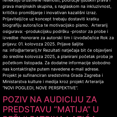
refleksiju društvene realnosti, područje ljudskih prava i
prava manjinskih skupina, s naglaskom na inkluzivnost,
kritičko promišljanje i inovativan kazališni izraz.
Prijavitelji/ce uz koncept trebaju dostaviti kratku
biografiju autora/ica te motivacijsko pismo. Arterarij
osigurava: -produkcijsku podršku -prostor za probe i
izvedbe -honorare za autorski tim i izvođače/ice Rok za
prijavu: 01. kolovoza 2025. Prijave šaljite
na: info@arterarij.hr Rezultati natječaja bit će objavljeni
do sredine kolovoza 2025, a planirani početak proba je
početkom listopada. Za dodatne informacije slobodno
nas kontaktirajte putem navedene e-mail adrese.
Projekt je sufinanciran sredstvima Grada Zagreba i
Ministarstva kulture i medija kroz projekt Arterarija
“NOVI POGLEDI, NOVE PERSPEKTIVE”.
POZIV NA AUDICIJU ZA
PREDSTAVU “MATIJA” U