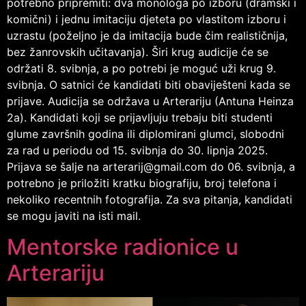
potrebno pripremiti: dva monologa po izboru (dramski i
komični) i jednu imitaciju djeteta po vlastitom izboru i
uzrastu (poželjno je da imitacija bude čim realističnija,
bez žanrovskih učitavanja). Širi krug audicije će se
održati 8. svibnja, a po potrebi je moguć uži krug 9.
svibnja. O satnici će kandidati biti obaviješteni kada se
prijave. Audicija se održava u Arterariju (Antuna Heinza
2a). Kandidati koji se prijavljuju trebaju biti studenti
glume završnih godina ili diplomirani glumci, slobodni
za rad u periodu od 15. svibnja do 30. lipnja 2025.
Prijava se šalje na arterarij@gmail.com do 06. svibnja, a
potrebno je priložiti kratku biografiju, broj telefona i
nekoliko recentnih fotografija. Za sva pitanja, kandidati
se mogu javiti na isti mail.
Mentorske radionice u
Arterariju