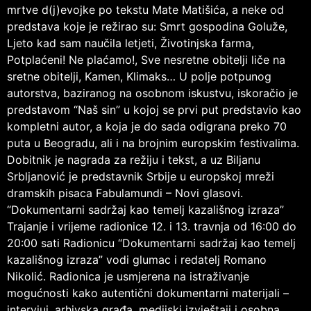
mrtve d(j)evojke po tekstu Mate Matišića, a neke od
predstava koje je režirao su: Smrt gospodina Goluže,
Ljeto kad sam naučila letjeti, Životinjska farma,
Potplaćeni! Ne plaćamo!, Sve nesretne obitelji liče na
sretne obitelji, Kamen, Klimaks… U polje potpunog
autorstva, baziranog na osobnom iskustvu, iskoračio je
predstavom “Naš sin” u kojoj se prvi put predstavio kao
kompletni autor, a koja je do sada odigrana preko 70
puta u Beogradu, ali i na brojnim europskim festivalima.
Dobitnik je nagrada za režiju i tekst, a uz Biljanu
Srbljanović je predstavnik Srbije u europskoj mreži
dramskih pisaca Fabulamundi – Novi glasovi.
“Dokumentarni sadržaj kao temelj kazališnog izraza”
Trajanje i vrijeme radionice 12. i 13. travnja od 16:00 do
20:00 sati Radionicu “Dokumentarni sadržaj kao temelj
kazališnog izraza” vodi glumac i redatelj Romano
Nikolić. Radionica je usmjerena na istraživanje
mogućnosti kako autentični dokumentarni materijali –
intervjui, arhivska građa, medijski izvještaji i osobna