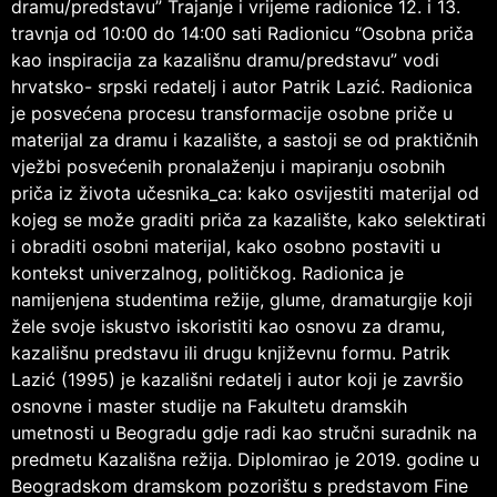
dramu/predstavu” Trajanje i vrijeme radionice 12. i 13.
travnja od 10:00 do 14:00 sati Radionicu “Osobna priča
kao inspiracija za kazališnu dramu/predstavu” vodi
hrvatsko- srpski redatelj i autor Patrik Lazić. Radionica
je posvećena procesu transformacije osobne priče u
materijal za dramu i kazalište, a sastoji se od praktičnih
vježbi posvećenih pronalaženju i mapiranju osobnih
priča iz života učesnika_ca: kako osvijestiti materijal od
kojeg se može graditi priča za kazalište, kako selektirati
i obraditi osobni materijal, kako osobno postaviti u
kontekst univerzalnog, političkog. Radionica je
namijenjena studentima režije, glume, dramaturgije koji
žele svoje iskustvo iskoristiti kao osnovu za dramu,
kazališnu predstavu ili drugu književnu formu. Patrik
Lazić (1995) je kazališni redatelj i autor koji je završio
osnovne i master studije na Fakultetu dramskih
umetnosti u Beogradu gdje radi kao stručni suradnik na
predmetu Kazališna režija. Diplomirao je 2019. godine u
Beogradskom dramskom pozorištu s predstavom Fine