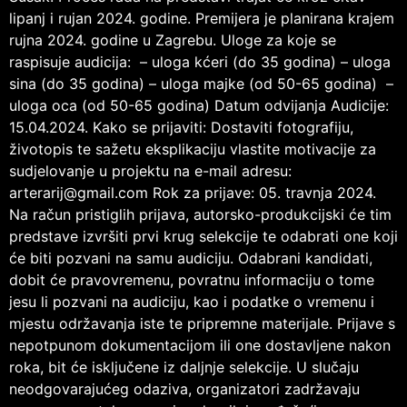
lipanj i rujan 2024. godine. Premijera je planirana krajem
rujna 2024. godine u Zagrebu. Uloge za koje se
raspisuje audicija: – uloga kćeri (do 35 godina) – uloga
sina (do 35 godina) – uloga majke (od 50-65 godina) –
uloga oca (od 50-65 godina) Datum odvijanja Audicije:
15.04.2024. Kako se prijaviti: Dostaviti fotografiju,
životopis te sažetu eksplikaciju vlastite motivacije za
sudjelovanje u projektu na e-mail adresu:
arterarij@gmail.com Rok za prijave: 05. travnja 2024.
Na račun pristiglih prijava, autorsko-produkcijski će tim
predstave izvršiti prvi krug selekcije te odabrati one koji
će biti pozvani na samu audiciju. Odabrani kandidati,
dobit će pravovremenu, povratnu informaciju o tome
jesu li pozvani na audiciju, kao i podatke o vremenu i
mjestu održavanja iste te pripremne materijale. Prijave s
nepotpunom dokumentacijom ili one dostavljene nakon
roka, bit će isključene iz daljnje selekcije. U slučaju
neodgovarajućeg odaziva, organizatori zadržavaju